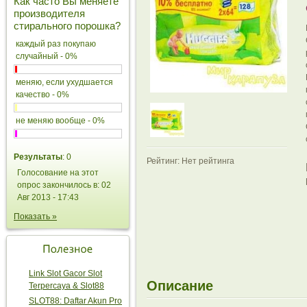
Как часто Вы меняете
производителя
стирального порошка?
каждый раз покупаю
случайный - 0%
меняю, если ухудшается
качество - 0%
не меняю вообще - 0%
Результаты
: 0
Рейтинг: Нет рейтинга
Голосование на этот
опрос закончилось в: 02
Авг 2013 - 17:43
Показать »
Link Slot Gacor Slot
Описание
Terpercaya & Slot88
SLOT88: Daftar Akun Pro