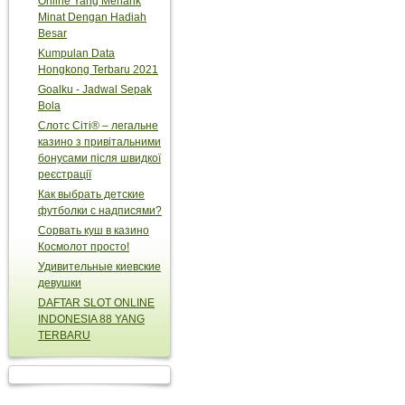
Online Yang Menarik
Minat Dengan Hadiah
Besar
Kumpulan Data
Hongkong Terbaru 2021
Goalku - Jadwal Sepak
Bola
Слотс Сіті® – легальне
казино з привітальними
бонусами після швидкої
реєстрації
Как выбрать детские
футболки с надписями?
Сорвать куш в казино
Космолот просто!
Удивительные киевские
девушки
DAFTAR SLOT ONLINE
INDONESIA 88 YANG
TERBARU