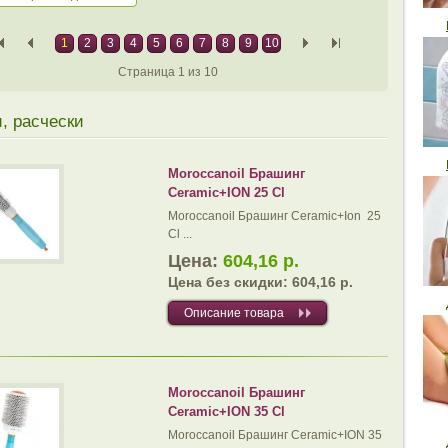
1
2
3
4
5
6
7
8
9
10
Страница 1 из 10
, расчески
Moroccanoil Брашинг
Ceramic+ION 25 Cl
Moroccanoil Брашинг Ceramic+Ion 25
Cl ...
Цена:
604,16 р.
Цена без скидки:
604,16 р.
Описание товара
Moroccanoil Брашинг
Ceramic+ION 35 Cl
Moroccanoil Брашинг Ceramic+ION 35