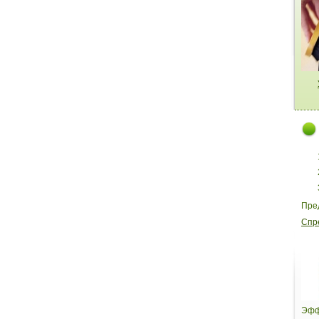
Пре
Спр
Эфф