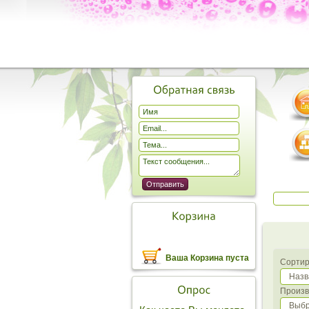
Ваша Корзина пуста
Сортир
Назв
Произв
Выбр