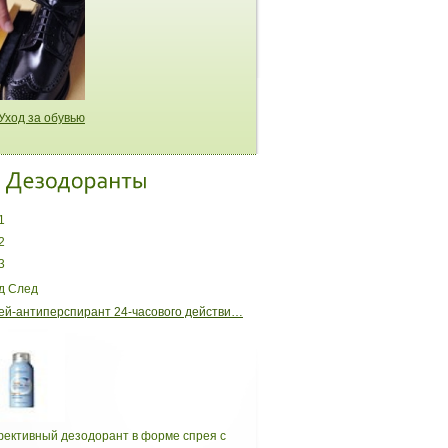
Уход за обувью
1
2
3
д
След
ей-антиперспирант 24-часового действи…
ективный дезодорант в форме спрея с