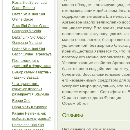
Rusia Slot Server Luar
масло обладает тонизирующим, р
Gacor Terbaru
омолаживающим действием. Благо
Daftar Situs Judi Slot
содержания витамина Е и ненасыщ
Online Gacor
Аргановое масло великолепно восс
Situs Slot Online Gacor
защищает кожу. В то время, как м
Gampang Maxwin
нанесении на кожу ощущаются как
Daftar Link Slot Gacor
масло очень легкое, быстро впитыв
Gampang Menang
увлажненной, без жирного блеска
Daftar Situs Judi Slot
преимуществом является то, что чт
Gacor Online Terpercaya
поэтому его можно использовать д
Познакомился с
Успокаивающие свойства Арганово
девушкой в Нурсултане
благотворное воздействие на кожу
Выбор самых азартных
болезней. Восстановительные сво
- казино Вавада
его незаменимым средством для зр
Чем привлекает
ускоряет микроциркуляцию, что з
букмекер Фаворит
процесс старения. Сертификаты E
разбирается Stavki.ua
Страна производства Франция
Rogue One
Объем 50 мл
Пари Матч в Украине
Казино Нетгейм: как
Отзывы
поймать волну успеха?
Permainan Judi Slot
Нет отзывов об этом товаре.