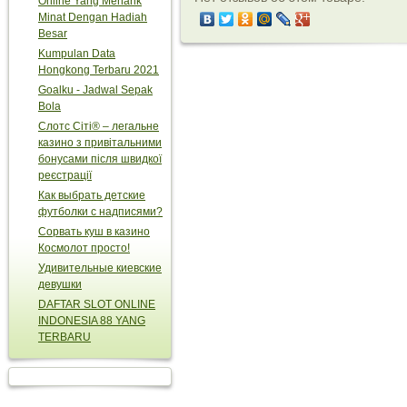
Online Yang Menarik
Minat Dengan Hadiah
Besar
Kumpulan Data
Hongkong Terbaru 2021
Goalku - Jadwal Sepak
Bola
Слотс Сіті® – легальне
казино з привітальними
бонусами після швидкої
реєстрації
Как выбрать детские
футболки с надписями?
Сорвать куш в казино
Космолот просто!
Удивительные киевские
девушки
DAFTAR SLOT ONLINE
INDONESIA 88 YANG
TERBARU