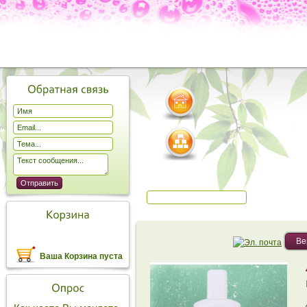
Ве
Ваша Корзина пуста