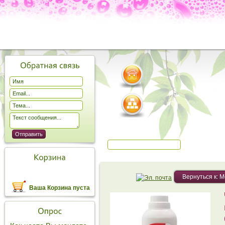
Вернуться к: 
Ваша Корзина пуста