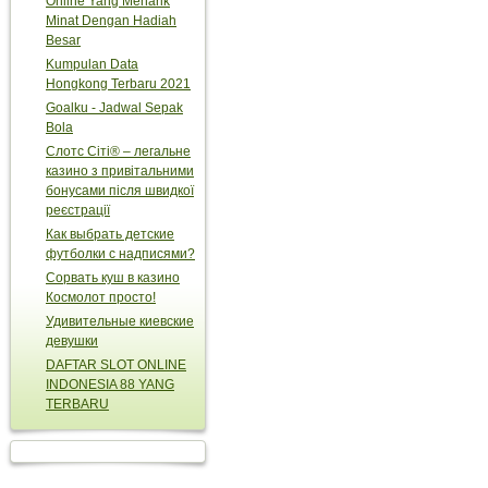
Online Yang Menarik
Minat Dengan Hadiah
Besar
Kumpulan Data
Hongkong Terbaru 2021
Goalku - Jadwal Sepak
Bola
Слотс Сіті® – легальне
казино з привітальними
бонусами після швидкої
реєстрації
Как выбрать детские
футболки с надписями?
Сорвать куш в казино
Космолот просто!
Удивительные киевские
девушки
DAFTAR SLOT ONLINE
INDONESIA 88 YANG
TERBARU