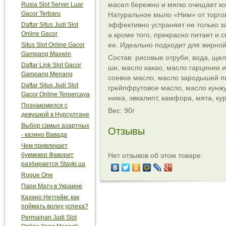
масел бережно и мягко очищает ко
Rusia Slot Server Luar
Gacor Terbaru
Натуральное мыло «Ним» от торго
эффективно устраняет не только з
Daftar Situs Judi Slot
Online Gacor
а кроме того, прекрасно питает и 
ее. Идеально подходит для жирной,
Situs Slot Online Gacor
Gampang Maxwin
Состав: рисовые отруби, вода, ще
Daftar Link Slot Gacor
ши, масло какао, масло гарцинии 
Gampang Menang
соевое масло, масло зародышей п
Daftar Situs Judi Slot
грейпфрутовое масло, масло кунжут
Gacor Online Terpercaya
нима, эвкалипт, камфора, мята, ку
Познакомился с
Вес: 90г
девушкой в Нурсултане
Выбор самых азартных
Отзывы
- казино Вавада
Чем привлекает
букмекер Фаворит
Нет отзывов об этом товаре.
разбирается Stavki.ua
Rogue One
Пари Матч в Украине
Казино Нетгейм: как
поймать волну успеха?
Permainan Judi Slot