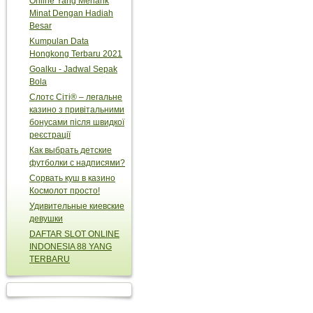
Online Yang Menarik
Minat Dengan Hadiah
Besar
Kumpulan Data
Hongkong Terbaru 2021
Goalku - Jadwal Sepak
Bola
Слотс Сіті® – легальне
казино з привітальними
бонусами після швидкої
реєстрації
Как выбрать детские
футболки с надписями?
Сорвать куш в казино
Космолот просто!
Удивительные киевские
девушки
DAFTAR SLOT ONLINE
INDONESIA 88 YANG
TERBARU