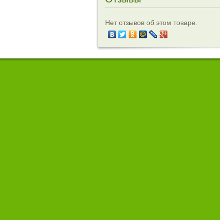
Нет отзывов об этом товаре.