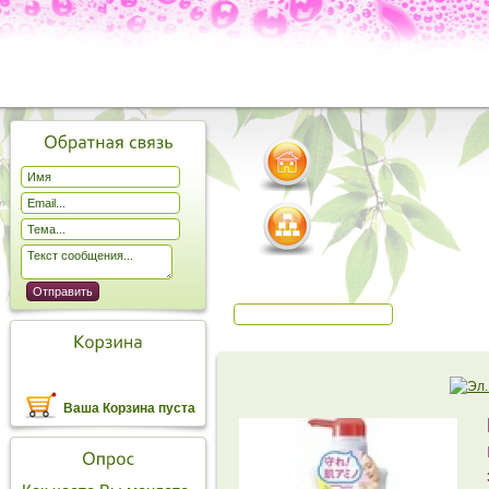
Ваша Корзина пуста