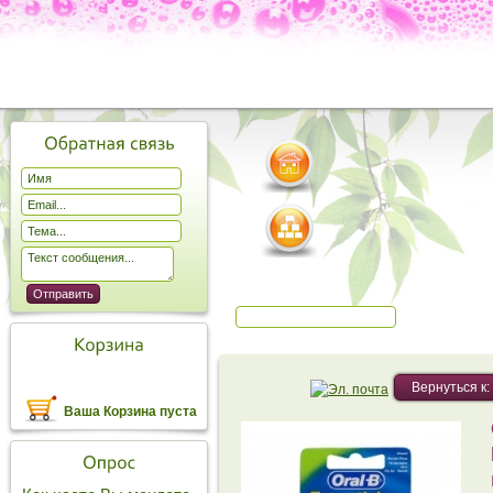
Вернуться к:
Ваша Корзина пуста