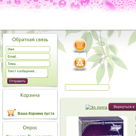
Вернуться к:
Ваша Корзина пуста