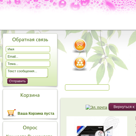
Вернуться к:
Ваша Корзина пуста