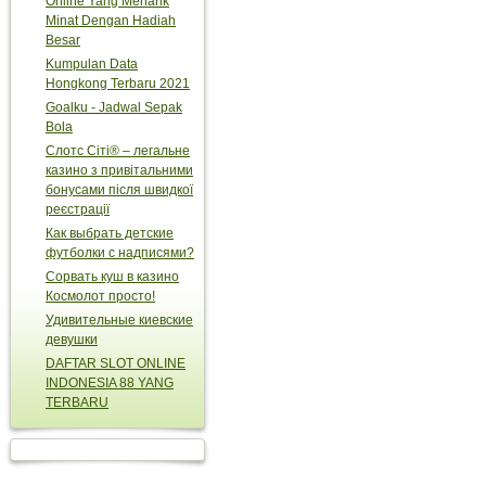
Online Yang Menarik
Minat Dengan Hadiah
Besar
Kumpulan Data
Hongkong Terbaru 2021
Goalku - Jadwal Sepak
Bola
Слотс Сіті® – легальне
казино з привітальними
бонусами після швидкої
реєстрації
Как выбрать детские
футболки с надписями?
Сорвать куш в казино
Космолот просто!
Удивительные киевские
девушки
DAFTAR SLOT ONLINE
INDONESIA 88 YANG
TERBARU