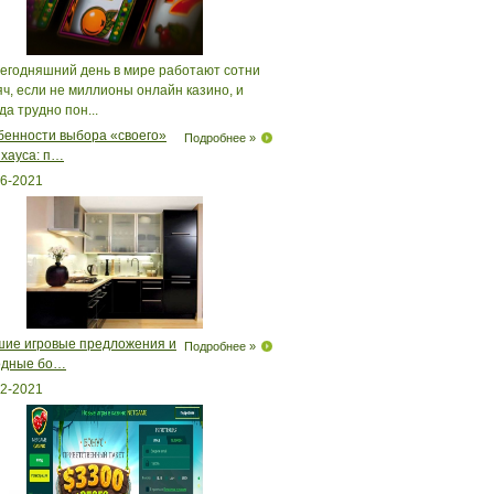
сегодняшний день в мире работают сотни
ч, если не миллионы онлайн казино, и
да трудно пон...
бенности выбора «своего»
Подробнее »
нхауса: п…
06-2021
шие игровые предложения и
Подробнее »
одные бо…
02-2021