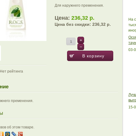
Для наружнего пременения.
Цена:
236,32 р.
На 
Цена без скидки:
236,32 р.
тыся
иног
Осо
тау
03-
 Нет рейтинга
ние
Луч
выг
жнего пременения.
15-
ы
вов об этом товаре.