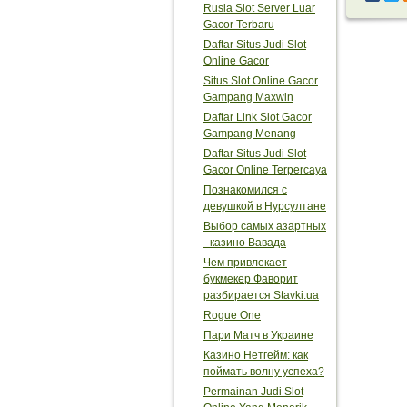
Rusia Slot Server Luar
Gacor Terbaru
Daftar Situs Judi Slot
Online Gacor
Situs Slot Online Gacor
Gampang Maxwin
Daftar Link Slot Gacor
Gampang Menang
Daftar Situs Judi Slot
Gacor Online Terpercaya
Познакомился с
девушкой в Нурсултане
Выбор самых азартных
- казино Вавада
Чем привлекает
букмекер Фаворит
разбирается Stavki.ua
Rogue One
Пари Матч в Украине
Казино Нетгейм: как
поймать волну успеха?
Permainan Judi Slot