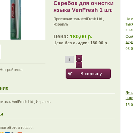
Скребок для очистки
языка VeriFresh 1 шт.
Производитель:VeriFresh Ltd.,
На 
Израиль
тыся
иног
Цена:
180,00 р.
Осо
тау
Цена без скидки:
180,00 р.
03-
 Нет рейтинга
ние
Луч
выг
итель:VeriFresh Ltd., Израиль
15-
ы
вов об этом товаре.