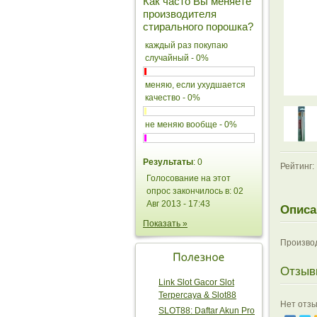
Как часто Вы меняете
производителя
стирального порошка?
каждый раз покупаю
случайный - 0%
меняю, если ухудшается
качество - 0%
не меняю вообще - 0%
Результаты
: 0
Рейтинг:
Голосование на этот
опрос закончилось в: 02
Авг 2013 - 17:43
Описа
Показать »
Производ
Отзыв
Link Slot Gacor Slot
Terpercaya & Slot88
Нет отзы
SLOT88: Daftar Akun Pro