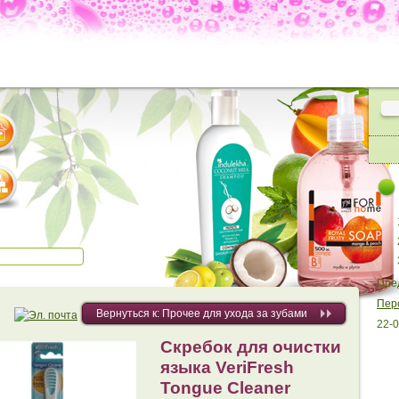
Пре
Пер
Вернуться к: Прочее для ухода за зубами
22-
Скребок для очистки
языка VeriFresh
Tongue Cleaner