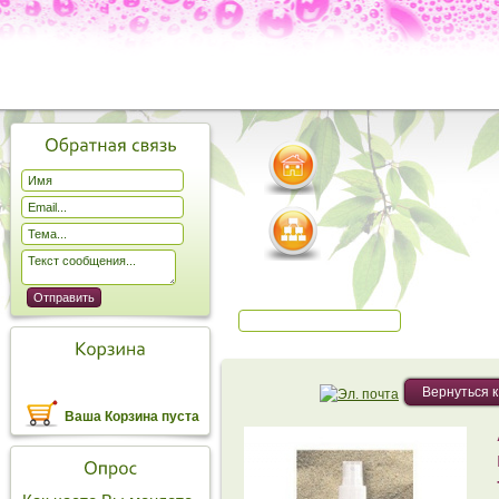
Вернуться 
Ваша Корзина пуста