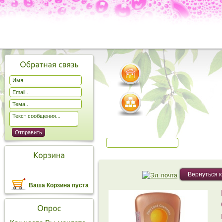
Вернуться 
Ваша Корзина пуста