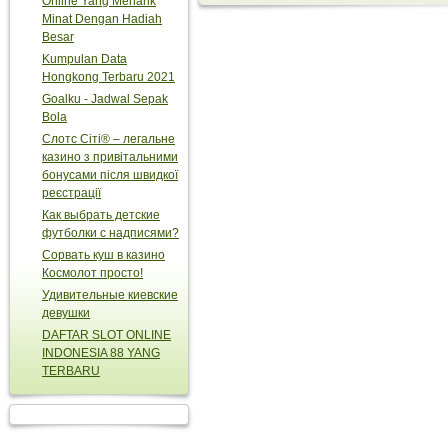
Online Yang Menarik
Minat Dengan Hadiah
Besar
Kumpulan Data
Hongkong Terbaru 2021
Goalku - Jadwal Sepak
Bola
Слотс Сіті® – легальне
казино з привітальними
бонусами після швидкої
реєстрації
Как выбрать детские
футболки с надписями?
Сорвать куш в казино
Космолот просто!
Удивительные киевские
девушки
DAFTAR SLOT ONLINE
INDONESIA 88 YANG
TERBARU