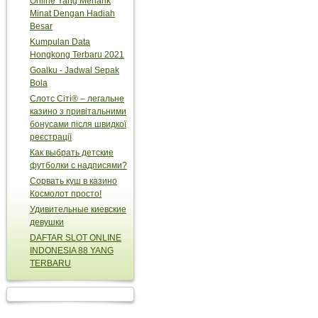
Online Yang Menarik
Minat Dengan Hadiah
Besar
Kumpulan Data
Hongkong Terbaru 2021
Goalku - Jadwal Sepak
Bola
Слотс Сіті® – легальне
казино з привітальними
бонусами після швидкої
реєстрації
Как выбрать детские
футболки с надписями?
Сорвать куш в казино
Космолот просто!
Удивительные киевские
девушки
DAFTAR SLOT ONLINE
INDONESIA 88 YANG
TERBARU