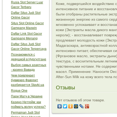
Rusia Slot Server Luar
Коже, подвергшейся воздействию 
Gacor Terbaru
интенсивное питание и восстановл
Daftar Situs Judi Slot
были отобраны растительные экст
Online Gacor
жизненную энергию из самого серд
Situs Slot Online Gacor
мгновенно успокаивает и восстана
Gampang Maxwin
кожи (Экстракты масла дикого ман
Daftar Link Slot Gacor
нероли); - восстанавливает повре
Gampang Menang
продлевает молодость кожи (Экстр
Daftar Situs Judi Slot
Мадагаскара, антивозрастной колл
Gacor Online Terpercaya
интенсивно питает, обеспечивая с
Познакомился с
(Фргановое масло, экстракты дыни
девушкой в Нурсултане
текстура, с восхитительным летни
Выбор самых азартных
чувственными нотами. Не содержи
- казино Вавада
масел. Применение: Наносите Decl
Чем привлекает
After-Sun Milk на кожу всего тела 
букмекер Фаворит
разбирается Stavki.ua
Отзывы
Rogue One
Пари Матч в Украине
Нет отзывов об этом товаре.
Казино Нетгейм: как
поймать волну успеха?
Permainan Judi Slot