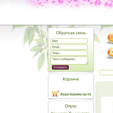
Ваша Корзина пуста