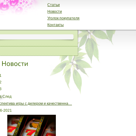
Статьи
Новости
Уголок покупателя
Контакты
1
2
3
д
След
спектива игры с дилером и качественна…
06-2021