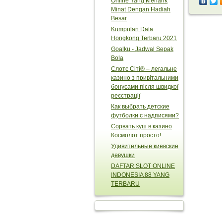
Online Yang Menarik
Minat Dengan Hadiah
Besar
Kumpulan Data
Hongkong Terbaru 2021
Goalku - Jadwal Sepak
Bola
Слотс Сіті® – легальне
казино з привітальними
бонусами після швидкої
реєстрації
Как выбрать детские
футболки с надписями?
Сорвать куш в казино
Космолот просто!
Удивительные киевские
девушки
DAFTAR SLOT ONLINE
INDONESIA 88 YANG
TERBARU