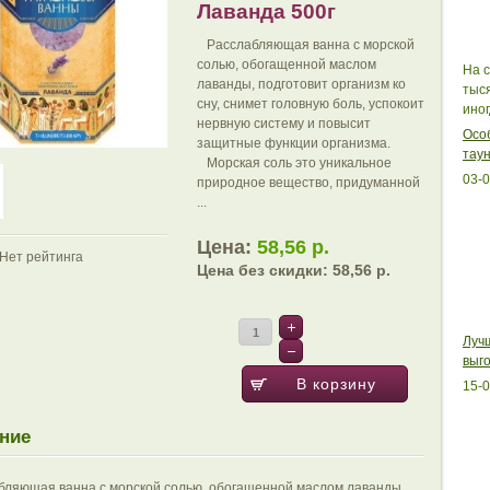
Лаванда 500г
Расслабляющая ванна с морской
солью, обогащенной маслом
На 
лаванды, подготовит организм ко
тыся
сну, снимет головную боль, успокоит
иног
нервную систему и повысит
Осо
защитные функции организма.
тау
Морская соль это уникальное
03-
природное вещество, придуманной
...
Цена:
58,56 р.
 Нет рейтинга
Цена без скидки:
58,56 р.
Луч
выг
15-
ние
ляющая ванна с морской солью, обогащенной маслом лаванды,