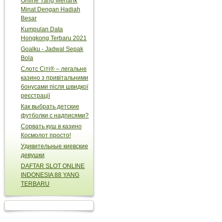
Online Yang Menarik
Minat Dengan Hadiah
Besar
Kumpulan Data
Hongkong Terbaru 2021
Goalku - Jadwal Sepak
Bola
Слотс Сіті® – легальне
казино з привітальними
бонусами після швидкої
реєстрації
Как выбрать детские
футболки с надписями?
Сорвать куш в казино
Космолот просто!
Удивительные киевские
девушки
DAFTAR SLOT ONLINE
INDONESIA 88 YANG
TERBARU