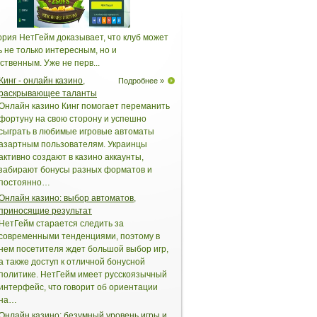
ория НетГейм доказывает, что клуб может
 не только интересным, но и
ственным. Уже не перв...
Кинг - онлайн казино,
Подробнее »
раскрывающее таланты
Онлайн казино Кинг помогает переманить
фортуну на свою сторону и успешно
сыграть в любимые игровые автоматы
азартным пользователям. Украинцы
активно создают в казино аккаунты,
забирают бонусы разных форматов и
постоянно…
Онлайн казино: выбор автоматов,
приносящие результат
НетГейм старается следить за
современными тенденциями, поэтому в
нем посетителя ждет большой выбор игр,
а также доступ к отличной бонусной
политике. НетГейм имеет русскоязычный
интерфейс, что говорит об ориентации
на…
Онлайн казино: безумный уровень игры и