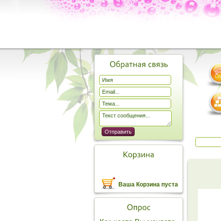
Ваша Корзина пуста