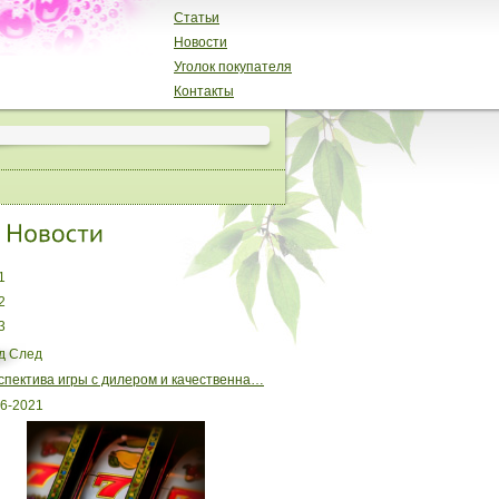
Статьи
Новости
Уголок покупателя
Контакты
1
2
3
д
След
спектива игры с дилером и качественна…
06-2021