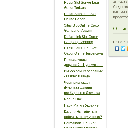
это усов
Rusia Slot Server Luar
Содержан
Gacor Terbaru
витамин 
Daftar Situs Judi Slot
предотв
Online Gacor
Situs Slot Online Gacor
Отзыв
Gampang Maxwin
Daftar Link Slot Gacor
Gampang Menang
Нет отзы
Daftar Situs Judi Slot
Gacor Online Terpercaya
Познакомился с
девушкой в Нурсултане
Выбор самых азартных
- казино Вавада
Чем привлекает
букмекер Фаворит
разбирается Stavki.ua
Rogue One
Пари Матч в Украине
Казино Нетгейм: как
поймать волну успеха?
Permainan Judi Slot