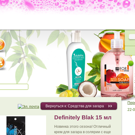
Пре
Пер
Вернуться к: Средства для загара
22-
Definitely Blak 15 мл
Новинка этого сезона! Отличный
крем для загара в солярии с еще