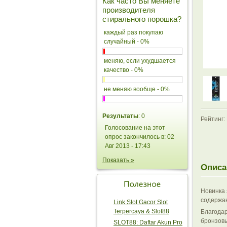
Как часто Вы меняете
производителя
стирального порошка?
каждый раз покупаю
случайный - 0%
меняю, если ухудшается
качество - 0%
не меняю вообще - 0%
Результаты
: 0
Рейтинг:
Голосование на этот
опрос закончилось в: 02
Авг 2013 - 17:43
Показать »
Описа
Новинка 
содержа
Link Slot Gacor Slot
Terpercaya & Slot88
Благодар
бронзовы
SLOT88: Daftar Akun Pro