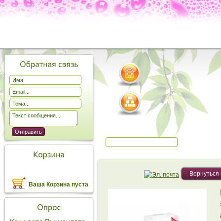
Вернуться 
Ваша Корзина пуста