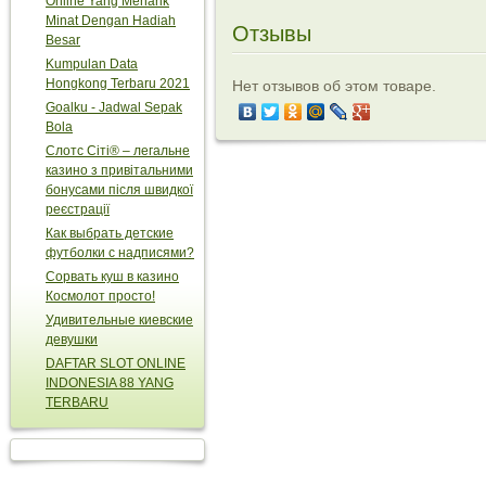
Online Yang Menarik
Minat Dengan Hadiah
Отзывы
Besar
Kumpulan Data
Hongkong Terbaru 2021
Нет отзывов об этом товаре.
Goalku - Jadwal Sepak
Bola
Слотс Сіті® – легальне
казино з привітальними
бонусами після швидкої
реєстрації
Как выбрать детские
футболки с надписями?
Сорвать куш в казино
Космолот просто!
Удивительные киевские
девушки
DAFTAR SLOT ONLINE
INDONESIA 88 YANG
TERBARU