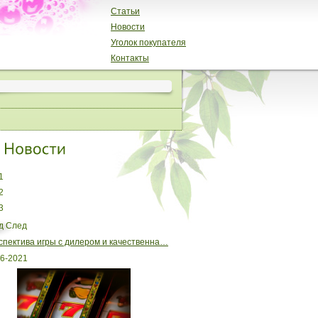
Статьи
Новости
Уголок покупателя
Контакты
1
2
3
д
След
спектива игры с дилером и качественна…
06-2021