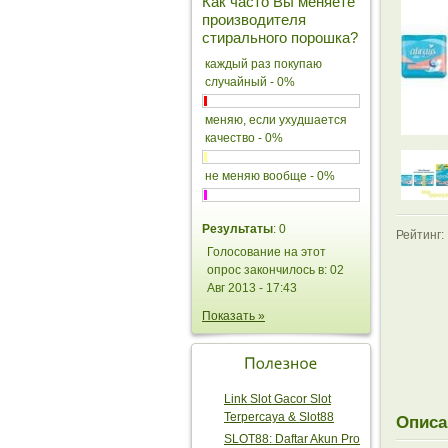
Как часто Вы меняете
производителя
стирального порошка?
каждый раз покупаю
случайный - 0%
меняю, если ухудшается
качество - 0%
не меняю вообще - 0%
Результаты
: 0
Рейтинг:
Голосование на этот
опрос закончилось в: 02
Авг 2013 - 17:43
Показать »
Link Slot Gacor Slot
Terpercaya & Slot88
Описа
SLOT88: Daftar Akun Pro