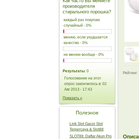
Как часто Вы меняете
производителя
стирального порошка?
каждый раз покупаю
случайный - 0%
меняю, если ухудшается
качество - 0%
не меняю вообще - 0%
Результаты
: 0
Рейтинг:
Голосование на этот
опрос закончилось в: 02
Авг 2013 - 17:43
Показать »
Link Slot Gacor Slot
Terpercaya & Slot88
Описа
SLOT88: Daftar Akun Pro