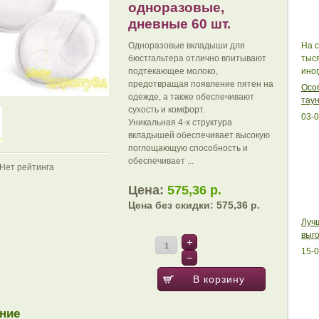
одноразовые,
дневные 60 шт.
Одноразовые вкладыши для
На 
бюстгальтера отлично впитывают
тыся
подтекающее молоко,
иног
предотвращая появление пятен на
Осо
одежде, а также обеспечивают
тау
сухость и комфорт.
03-
Уникальная 4-х структура
вкладышей обеспечивает высокую
поглощающую способность и
обеспечивает ...
 Нет рейтинга
Цена:
575,36 р.
Цена без скидки:
575,36 р.
Луч
выг
15-
ние