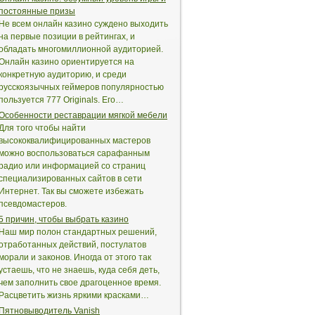
постоянные призы
Не всем онлайн казино суждено выходить
на первые позиции в рейтингах, и
обладать многомиллионной аудиторией.
Онлайн казино ориентируется на
конкретную аудиторию, и среди
русскоязычных геймеров популярностью
пользуется 777 Originals. Его…
Особенности реставрации мягкой мебели
Для того чтобы найти
высококвалифицированных мастеров
можно воспользоваться сарафанным
радио или информацией со страниц
специализированных сайтов в сети
Интернет. Так вы сможете избежать
псевдомастеров.
5 причин, чтобы выбрать казино
Наш мир полон стандартных решений,
отработанных действий, постулатов
морали и законов. Иногда от этого так
устаешь, что не знаешь, куда себя деть,
чем заполнить свое драгоценное время.
Расцветить жизнь яркими красками…
Пятновыводитель Vanish