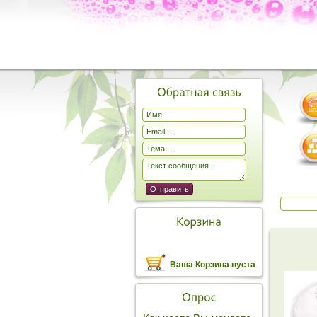
Ваша Корзина пуста