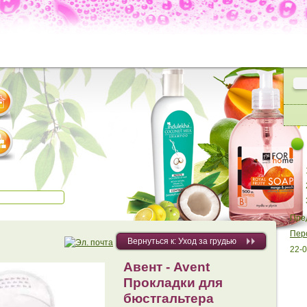
Пре
Пер
Вернуться к: Уход за грудью
22-
Авент - Avent
Прокладки для
бюстгальтера