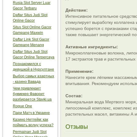
Rusia Slot Server Luar
Gacor Terbaru
Действие:
Daftar Situs Judi Slot
Интенсивное питательное средство
Online Gacor
стимулирует выработку коллагена и
Situs Slot Online Gacor
успешно борется с признаками ст
Gampang Maxwin
также повышает энергетический по
Daftar Link Slot Gacor
Gampang Menang
Активные ингредиенты:
Daftar Situs Judi Slot
Микроколлагеновые волокна, липо
Gacor Online Terpercaya
17 экстрактов трав и растительных
Познакомился с
девушкой в Нурсултане
Применение:
Выбор самых азартных
Нанесите крем лёгкими массажны
- казино Вавада
впитывания. Рекомендуем использ
Чем привлекает
букмекер Фаворит
Состав:
разбирается Stavki.ua
Минеральная вода Мертвого моря,
Rogue One
липосомный комплекс, комплекс из 
Пари Матч в Украине
растительных масел, витамины А и
Казино Нетгейм: как
поймать волну успеха?
Отзывы
Permainan Judi Slot