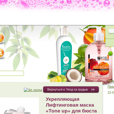
Пре
Пер
Вернуться к: Уход за грудью
22-
Укрепляющая
Лифтинговая маска
«Tone up» для бюста