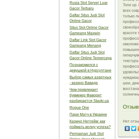
Rusia Slot Server Luar
Tone up.
Gacor Terbaru
всех сов
Daftar Situs Judi Slot
только л
Online Gacor
професс
своеобра
Situs Slot Online Gacor
красоте 
Gampang Maxwin
професси
Daftar Link Slot Gacor
омоложен
Gampang Menang
повышени
Daftar Situs Judi Slot
гиперчув
Gacor Online Terpercaya
текстура
Познакомился с
професс
девушкой в Нурсултане
удовольс
Выбор самых азартных
нуждающе
- казино Вавада
шеи, дек
восстана
Чем привлекает
солнечны
букмекер Фаворит
разбирается Stavki.ua
Отзыв
Rogue One
Пари Матч в Украине
Казино Нетгейм: как
Нет отзы
поймать волну успеха?
Permainan Judi Slot