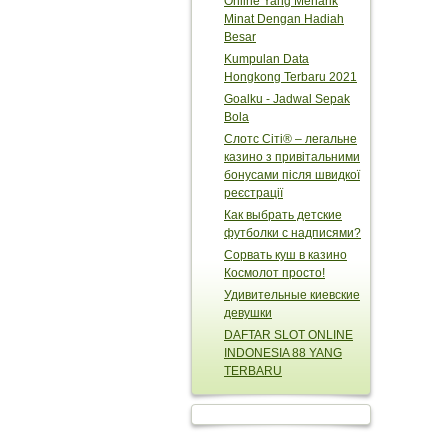
Online Yang Menarik
Minat Dengan Hadiah
Besar
Kumpulan Data
Hongkong Terbaru 2021
Goalku - Jadwal Sepak
Bola
Слотс Сіті® – легальне
казино з привітальними
бонусами після швидкої
реєстрації
Как выбрать детские
футболки с надписями?
Сорвать куш в казино
Космолот просто!
Удивительные киевские
девушки
DAFTAR SLOT ONLINE
INDONESIA 88 YANG
TERBARU