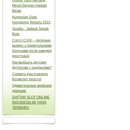
Online Yang Menarik
Minat Dengan Hadiah
Besar
Kumpulan Data
Hongkong Terbaru 2021
Goalku - Jadwal Sepak
Bola
Слотс Сіті® – легальне
казино з привітальними
бонусами після швидкої
реєстрації
Как выбрать детские
футболки с надписями?
Сорвать куш в казино
Космолот просто!
Удивительные киевские
девушки
DAFTAR SLOT ONLINE
INDONESIA 88 YANG
TERBARU