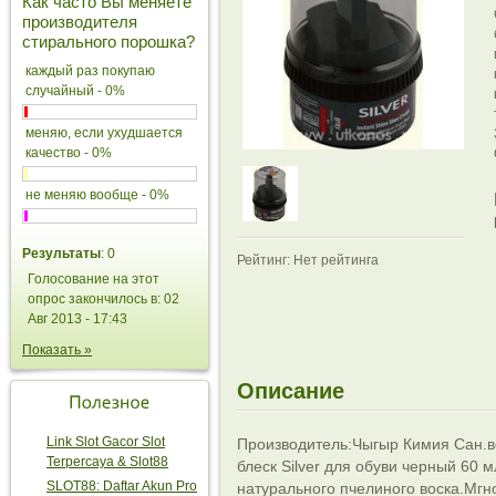
Как часто Вы меняете
производителя
стирального порошка?
каждый раз покупаю
случайный - 0%
меняю, если ухудшается
качество - 0%
не меняю вообще - 0%
Результаты
: 0
Рейтинг: Нет рейтинга
Голосование на этот
опрос закончилось в: 02
Авг 2013 - 17:43
Показать »
Описание
Link Slot Gacor Slot
Производитель:Чыгыр Кимия Сан.ве
Terpercaya & Slot88
блеск Silver для обуви черный 60 
SLOT88: Daftar Akun Pro
натурального пчелиного воска.Мгн