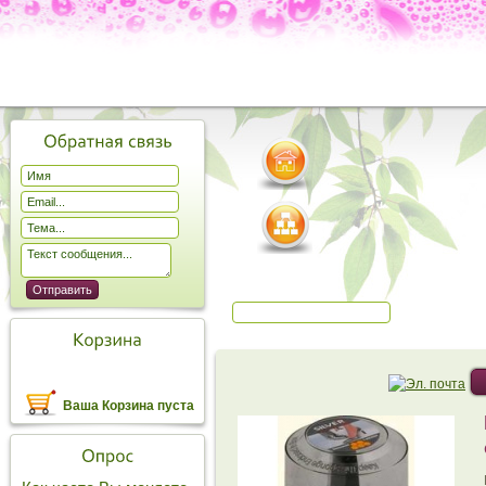
Ваша Корзина пуста