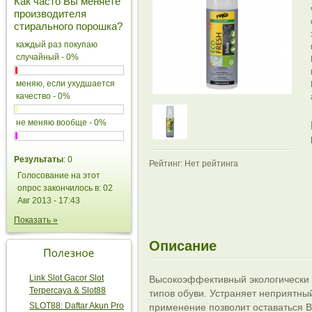
Как часто Вы меняете
производителя
стирального порошка?
каждый раз покупаю
случайный - 0%
меняю, если ухудшается
качество - 0%
не меняю вообще - 0%
Результаты
: 0
Рейтинг: Нет рейтинга
Голосование на этот
опрос закончилось в: 02
Авг 2013 - 17:43
Показать »
Описание
Link Slot Gacor Slot
Высокоэффективный экологически 
Terpercaya & Slot88
типов обуви. Устраняет неприятный
SLOT88: Daftar Akun Pro
применение позволит оставаться 