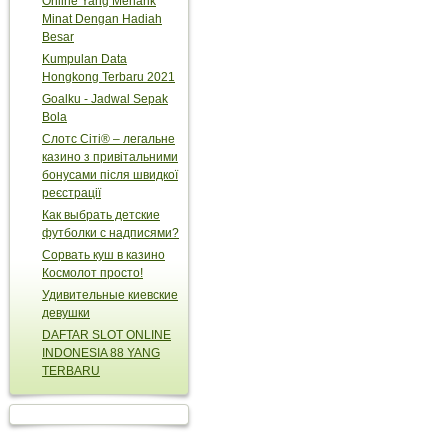
Online Yang Menarik
Minat Dengan Hadiah
Besar
Kumpulan Data
Hongkong Terbaru 2021
Goalku - Jadwal Sepak
Bola
Слотс Сіті® – легальне
казино з привітальними
бонусами після швидкої
реєстрації
Как выбрать детские
футболки с надписями?
Сорвать куш в казино
Космолот просто!
Удивительные киевские
девушки
DAFTAR SLOT ONLINE
INDONESIA 88 YANG
TERBARU