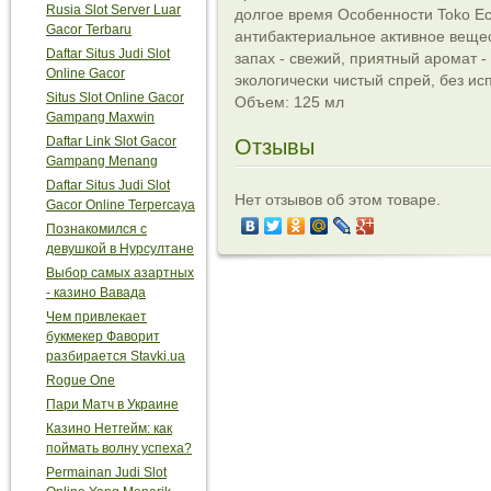
Rusia Slot Server Luar
долгое время Особенности Toko Ec
Gacor Terbaru
антибактериальное активное веще
Daftar Situs Judi Slot
запах - свежий, приятный аромат 
Online Gacor
экологически чистый спрей, без ис
Situs Slot Online Gacor
Объем: 125 мл
Gampang Maxwin
Daftar Link Slot Gacor
Отзывы
Gampang Menang
Daftar Situs Judi Slot
Нет отзывов об этом товаре.
Gacor Online Terpercaya
Познакомился с
девушкой в Нурсултане
Выбор самых азартных
- казино Вавада
Чем привлекает
букмекер Фаворит
разбирается Stavki.ua
Rogue One
Пари Матч в Украине
Казино Нетгейм: как
поймать волну успеха?
Permainan Judi Slot