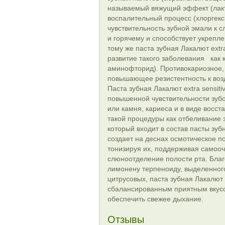
называемый вяжущий эффект (лакт
воспалительный процесс (хлоргекс
чувствительность зубной эмали к 
и горячему и способствует укрепле
тому же паста зубная Лакалют extr
развитие такого заболевания как 
аминофторид). Противокариозное,
повышающее резистентность к воз
Паста зубная Лакалют extra sensit
повышенной чувствительности зубо
или камня, кариеса и в виде восс
такой процедуры как отбеливание 
который входит в состав пасты зубн
создает на деснах осмотическое 
тонизируя их, поддерживая самоо
слюноотделение полости рта. Бл
лимонену терпеноиду, выделенног
цитрусовых, паста зубная Лакалют e
сбалансированным приятным вкусо
обеспечить свежее дыхание.
Отзывы