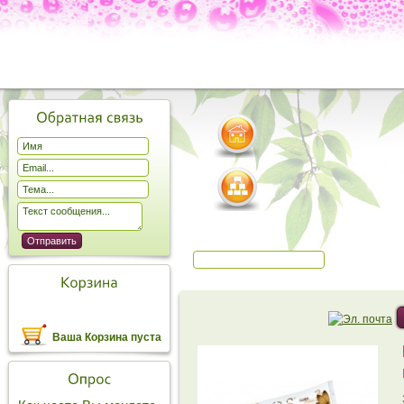
Ваша Корзина пуста