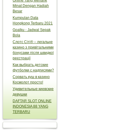
Online Yang Menarik
Minat Dengan Hadiah
Besar
Kumpulan Data
Hongkong Terbaru 2021
Goalku - Jadwal Sepak
Bola
Слотс Сіті® – легальне
казино з привітальними
бонусами після швидкої
реєстрації
Как выбрать детские
футболки с надписями?
Сорвать куш в казино
Космолот просто!
Удивительные киевские
девушки
DAFTAR SLOT ONLINE
INDONESIA 88 YANG
TERBARU