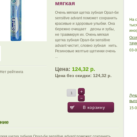
мягкая
Очень мягкая щетка зубная Орал-би
sensitive advant поможет сохранить
На 
красивые и здоровые улыбки. Она
тыся
бережно очищает десны и зубы,
иног
не травмируя их. Очень мягкая
Осо
щетка зубная Орал-би sensitive
тау
advant чистит, словно зубная нить.
03-
Резиновые желтые щетинки очень
...
Цена:
124,32 р.
 Нет рейтинга
Цена без скидки:
124,32 р.
Луч
выг
15-
ние
гкая щетка зубная Орал-би sensitive advant поможет сохранить