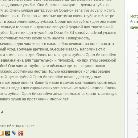
 и здоровые улыбки. Она бережно очищает десны и зубы, не
я их. Очень мягкая щетка зубная Орал-би sensitive advant чистит,
убная нить. Резиновые желтые щетинки очень глубоко и быстро
Ист
т в расстояние между зубами. Среди щеток зубных для она имеет
быть
ленькую головку с идеально вогнутой формой для тщательной
каче
зубов. Щетинки щетки удобной Орал-би 3d sensitive advant удаляют
доступных местах около 90% налета. Поверхность,
аченная для чистки щек и языка, обеспечивает за полостью рта
ый уход. Голубые щетинки, обесцвечиваясь, напоминают о
ти замены насадки. Очень мягкая щетка зубная Орал-би sensitive
редназначена для тщательной и глубокой, но при этом бережной
убов! Они чистят глубже, чем обычные щетки, осуществляют
 тяжело доступным местам. Только ежедневное использование
гкой щетки зубной Орал-би sensitive advant даст видимые
ты которые оценят Ваши близкие в самые кратчайшие сроки ведь
танет виден для окружающих уже в течение одной недели. Очень
етка зубная Орал-би sensitive advant поможет сохранить сияющую
Ваших зубов на протяжении многих лет.
ы
вов об этом товаре.