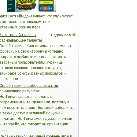
ория НетГейм доказывает, что клуб может
 не только интересным, но и
ственным. Уже не перв...
Кинг - онлайн казино,
Подробнее »
раскрывающее таланты
Онлайн казино Кинг помогает переманить
фортуну на свою сторону и успешно
сыграть в любимые игровые автоматы
азартным пользователям. Украинцы
активно создают в казино аккаунты,
забирают бонусы разных форматов и
постоянно…
Онлайн казино: выбор автоматов,
приносящие результат
НетГейм старается следить за
современными тенденциями, поэтому в
нем посетителя ждет большой выбор игр,
а также доступ к отличной бонусной
политике. НетГейм имеет русскоязычный
интерфейс, что говорит об ориентации
на…
Онлайн казино: безумный уровень игры и