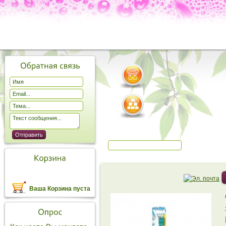
Ваша Корзина пуста