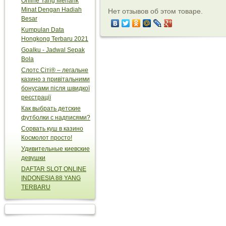
Online Yang Menarik
Minat Dengan Hadiah
Нет отзывов об этом товаре.
Besar
Kumpulan Data
Hongkong Terbaru 2021
Goalku - Jadwal Sepak
Bola
Слотс Сіті® – легальне
казино з привітальними
бонусами після швидкої
реєстрації
Как выбрать детские
футболки с надписями?
Сорвать куш в казино
Космолот просто!
Удивительные киевские
девушки
DAFTAR SLOT ONLINE
INDONESIA 88 YANG
TERBARU