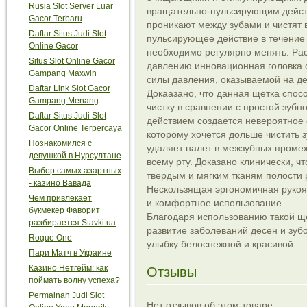
Rusia Slot Server Luar
вращательно-пульсирующим дейст
Gacor Terbaru
проникают между зубами и чистят 
Daftar Situs Judi Slot
пульсирующее действие в течение 
Online Gacor
необходимо регулярно менять. Ра
Situs Slot Online Gacor
давлению инновационная головка 
Gampang Maxwin
силы давления, оказываемой на де
Daftar Link Slot Gacor
Докаазано, что данная щетка спос
Gampang Menang
чистку в сравнении с простой зуб
Daftar Situs Judi Slot
действием создается невероятное
Gacor Online Terpercaya
которому хочется дольше чистить 
Познакомился с
удаляет налет в межзубных промеж
девушкой в Нурсултане
всему рту. Доказано клинически, ч
Выбор самых азартных
твердым и мягким тканям полости 
- казино Вавада
Нескользящая эргономичная рукоя
Чем привлекает
и комфортное использование.
букмекер Фаворит
Благодаря использованию такой щ
разбирается Stavki.ua
развитие заболеваний десен и зубо
Rogue One
улыбку белоснежной и красивой.
Пари Матч в Украине
Казино Нетгейм: как
Отзывы
поймать волну успеха?
Permainan Judi Slot
Нет отзывов об этом товаре.