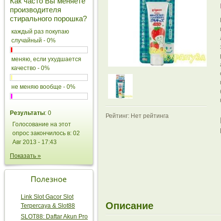
Как часто Вы меняете
производителя
стирального порошка?
каждый раз покупаю
случайный - 0%
меняю, если ухудшается
качество - 0%
не меняю вообще - 0%
Результаты
: 0
Рейтинг: Нет рейтинга
Голосование на этот
опрос закончилось в: 02
Авг 2013 - 17:43
Показать »
Link Slot Gacor Slot
Описание
Terpercaya & Slot88
SLOT88: Daftar Akun Pro