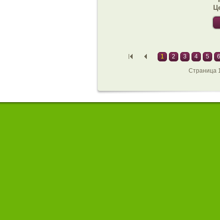
Ц
1
2
3
4
5
Страница 1