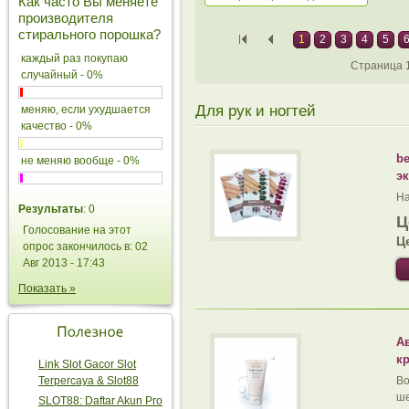
Как часто Вы меняете
производителя
стирального порошка?
1
2
3
4
5
каждый раз покупаю
Страница 1
случайный - 0%
Для рук и ногтей
меняю, если ухудшается
качество - 0%
be
не меняю вообще - 0%
э
На
Результаты
: 0
Ц
Голосование на этот
Ц
опрос закончилось в: 02
Авг 2013 - 17:43
Показать »
Ав
к
Link Slot Gacor Slot
Terpercaya & Slot88
Во
ше
SLOT88: Daftar Akun Pro