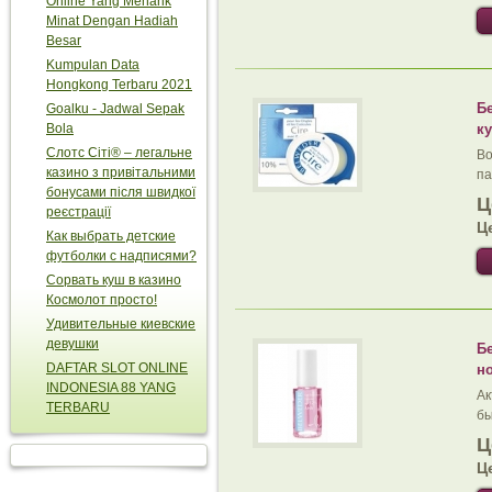
Online Yang Menarik
Minat Dengan Hadiah
Besar
Kumpulan Data
Hongkong Terbaru 2021
Б
Goalku - Jadwal Sepak
Bola
к
Слотс Сіті® – легальне
Во
казино з привітальними
па
бонусами після швидкої
Ц
реєстрації
Ц
Как выбрать детские
футболки с надписями?
Сорвать куш в казино
Космолот просто!
Удивительные киевские
девушки
Б
DAFTAR SLOT ONLINE
н
INDONESIA 88 YANG
Ак
TERBARU
бы
Ц
Ц