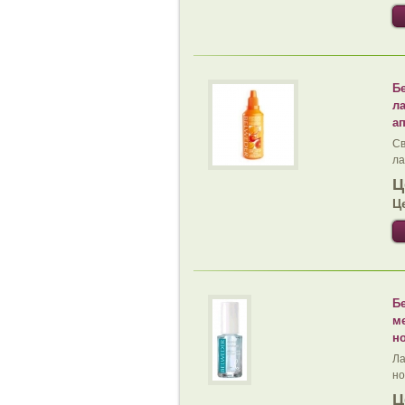
Б
л
а
Св
ла
Ц
Ц
Б
м
н
Ла
но
Ц