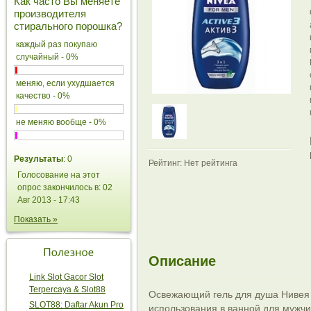
Как часто Вы меняете
производителя
стирального порошка?
каждый раз покупаю
случайный - 0%
меняю, если ухудшается
качество - 0%
не меняю вообще - 0%
Результаты
: 0
Рейтинг: Нет рейтинга
Голосование на этот
опрос закончилось в: 02
Авг 2013 - 17:43
Показать »
Описание
Link Slot Gacor Slot
Terpercaya & Slot88
Освежающий гель для душа Нивея 
SLOT88: Daftar Akun Pro
использования в ванной для мужч